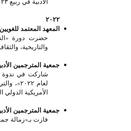
الأدبية في ربيع ٢٠٢٣.
٢٠٢٢​
المعهد المعتمد للغويين،
حضرت دورة «التر
والتاريخية، والثقافي
​جمعية المترجمين الأدبي
شاركت في ندوة بعن
الأمريكية الدولي ا
جمعية المترجمين الأدبيي
فازت بـ
«
زمالة جمعية