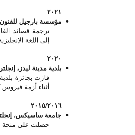
٢٠٢١
مؤسسة بارجيل للفنون، 
إلى اللغة الإنجليزية
٢٠٢٠​
بلدية مدينة ليدز، إنجلترا
فازت بجائزة بلد
ية
أثناء أزمة فيروس كو
٢٠١٥/٢٠١٦
جامعة ساسيكس، إنجلتر
حصلت على منحة رئ