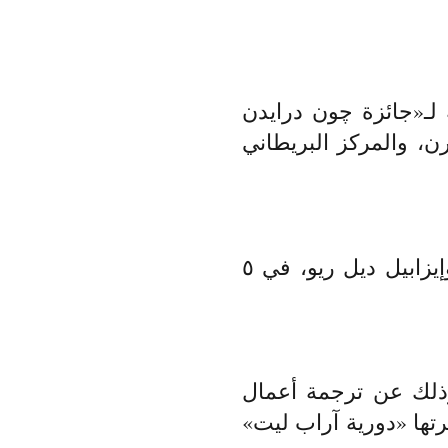
 لـ«جائزة چون درايدن
 المقارن، والمركز البريطاني
ألقت ندوة بعنوان «الشعر المترجم»، بالمشاركة مع د. ل. ويليامز وإيزابيل ديل ريو، في ٥
ة المؤسسة الهولندية للآداب في الترجمة لعام ٢٠٢٣، وذلك عن ترجمة أعمال
تها «دورية آراب ليت»