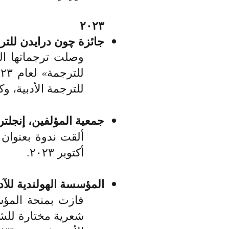
٢٠٢٣
جائزة چون درايدن للترج
وصلت ترجماتها الش
للترجمة الأدبية، و
جمعية المؤلفين، إنجلترا
أكتوبر ٢٠٢٣.
المؤسسة الهولندية للآد
شعرية مختارة للشا