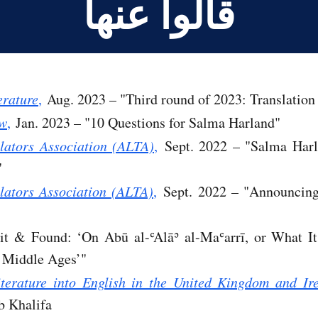
قالوا عنها
erature
,
Aug. 2023 – "Third round of 2023: Translation
ew
,
Jan. 2023 – "10 Questions for Salma Harland"
lators Association (ALTA)
,
Sept. 2022 – "Salma Harla
"
lators Association (ALTA)
,
Sept. 2022 – "Announcing
t & Found: ‘On Abū al-ʿAlāʾ al-Maʿarrī, or What I
c Middle Ages’"
iterature into English in the United Kingdom and Ir
b Khalifa