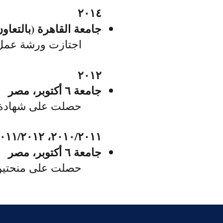
٢٠١٤
جامعة القاهرة (بالتعا
اجتازت ورشة عمل عن ا
٢٠١٢
جامعة ٦ أكتوبر، مصر​
حصلت على شهادة تق
٢٠١٠/٢٠١١، ٢٠١١/٢٠١٢
​جامعة ٦ أكتوبر، مصر
حصلت على منحتين ل