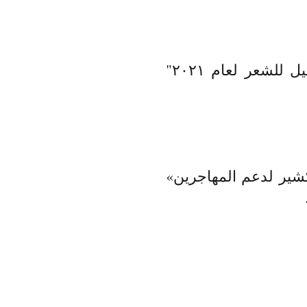
ترجمة قصائد الفائزين والواصلين للقائمة القصيرة في "جائزة بارجيل للشعر لعام ٢٠٢١"
كشير لدعم المهاجرين»