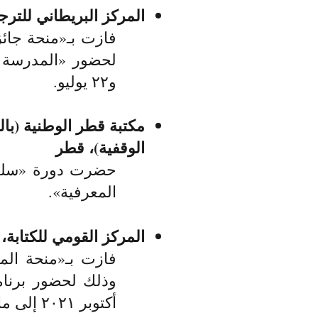
المركز البريطاني للترجمة
فازت بـ
«
منحة جائز
و٢٢ يوليو.
مكتبة قطر الوطنية (ب
الوقفية)، قطر
حضرت دورة «سلسل
المعرفية».​​
المركز القومي للكتابة، إ
فازت بـ«منحة المت
وذلك لحضور ​برنام
أكتوبر
٢٠٢١ إلى مارس ٢٠٢٢.